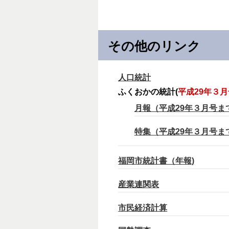
その他のリンク
人口統計
ふくおかの統計(
平成29年３
月報（平成29年３月号ま
特集（平成29年３月号ま
福岡市統計書（年報)
産業連関表
市民経済計算