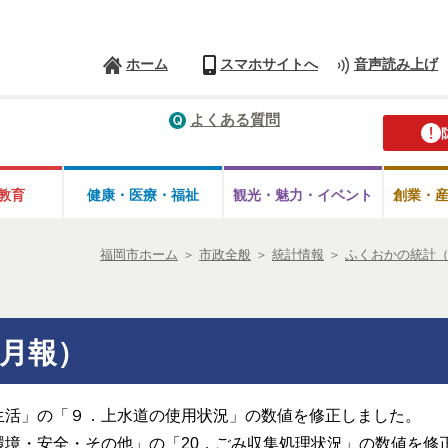
ホーム
スマホサイトへ
音声読み上げ
よくある質問
教育
健康・医療・
福祉
観光・魅力・
イベント
創業・
福岡市ホーム
＞
市政全般
＞
統計情報
＞
ふくおかの統計
月報）
生活」の「９．上水道の使用状況」の数値を修正しました。
環境・安全・その他」の「20．ごみ収集処理状況」の数値を修