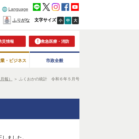
Language
文字サイズ
ふりがな
小
中
大
防災情報
救急医療・消防
産業・ビジネス
市政全般
（月報）
＞
ふくおかの統計 令和６年５月号
正しました。