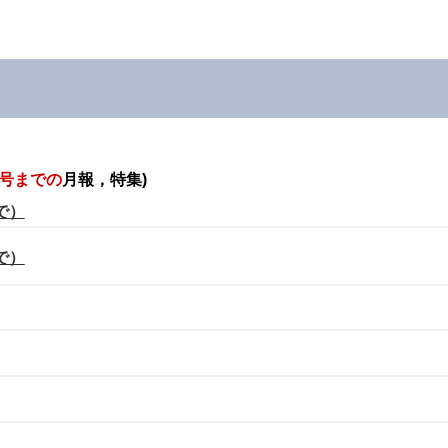
月号までの
月報，特集)
で）
で）