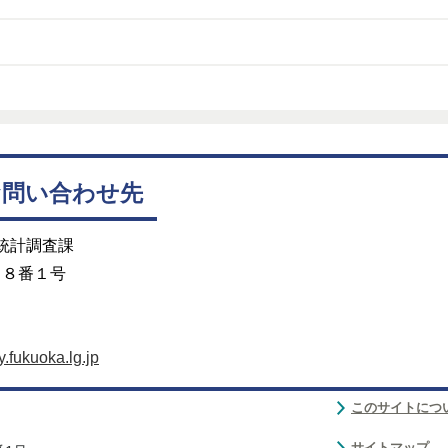
お問い合わせ先
 統計調査課
目８番１号
fukuoka.lg.jp
このサイトにつ
サイトマップ