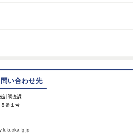
お問い合わせ先
 統計調査課
目８番１号
fukuoka.lg.jp