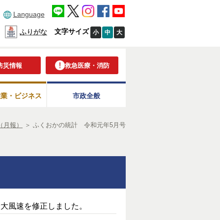
Language
文字サイズ
ふりがな
小
中
大
防災情報
救急医療・消防
産業・ビジネス
市政全般
（月報）
＞
ふくおかの統計 令和元年5月号
最大風速を修正しました。