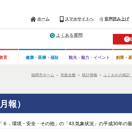
ホーム
スマホサイトへ
音声読み上げ
よくある質問
教育
健康・医療・
福祉
観光・魅力・
イベント
創業・
福岡市ホーム
＞
市政全般
＞
統計情報
＞
ふくおかの統計
月報）
「６．環境・安全・その他」の「43.気象状況」の平成30年の