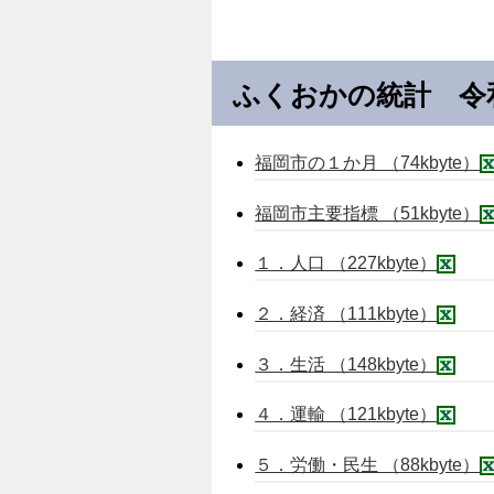
ふくおかの統計 令
福岡市の１か月 （74kbyte）
福岡市主要指標 （51kbyte）
１．人口 （227kbyte）
２．経済 （111kbyte）
３．生活 （148kbyte）
４．運輸 （121kbyte）
５．労働・民生 （88kbyte）