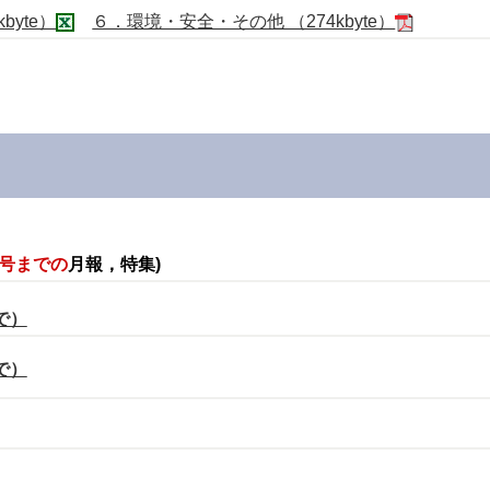
byte）
６．環境・安全・その他 （274kbyte）
月号までの
月報，特集)
で）
で）