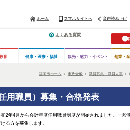
ホーム
スマホサイトへ
音声読み上げ
よくある質問
教育
健康・医療・
福祉
観光・魅力・
イベント
創業・
福岡市ホーム
＞
市政全般
＞
職員募集・職員人事
＞
任用職員）募集・合格発表
和2年4月から会計年度任用職員制度が開始されました。一般
だける方を募集します。