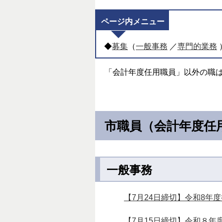
ページ内メニュー
◆
募集
（
一般事務
／
専門的業務
「会計年度任用職員」以外の職
市職員（会計年度任
一般事務
【7月24日締切】令和8
【7月15日締切】令和８