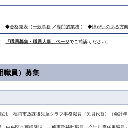
）
◆
合格発表
（
一般事務
／
専門的業務
）
◆
障がいのある方
は、
「職員募集・職員人事」ページ
でご確認ください。
用職員）募集
年度採用 福岡市放課後児童クラブ事務職員（欠員代替）（会計
年度 中央区企画振興課 一般事務補助職員（会計年度任用職員