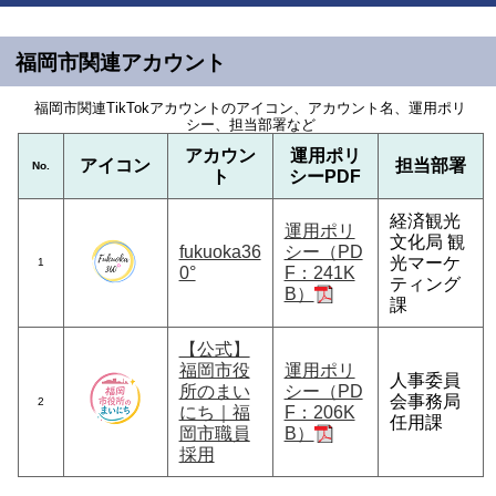
福岡市関連アカウント
福岡市関連TikTokアカウントのアイコン、アカウント名、運用ポリ
シー、担当部署など
アカウン
運用ポリ
アイコン
担当部署
No.
ト
シーPDF
経済観光
運用ポリ
文化局 観
fukuoka36
シー（PD
光マーケ
1
0°
F：241K
ティング
B）
課
【公式】
福岡市役
運用ポリ
人事委員
所のまい
シー（PD
会事務局
2
にち｜福
F：206K
任用課
岡市職員
B）
採用