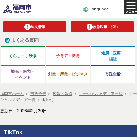
Language
防災情報
救急医療・消防
よくある質問
健康・医療・
くらし・手続き
子育て・教育
福祉
観光・魅力・
創業・産業・ビジネス
市政全般
イベント
福岡市ホーム
＞
市政全般
＞
広報・報道
＞
ソーシャルメディア一覧
＞
ソー
シャルメディア一覧（TikTok）
更新日：2026年2月20日
TikTok