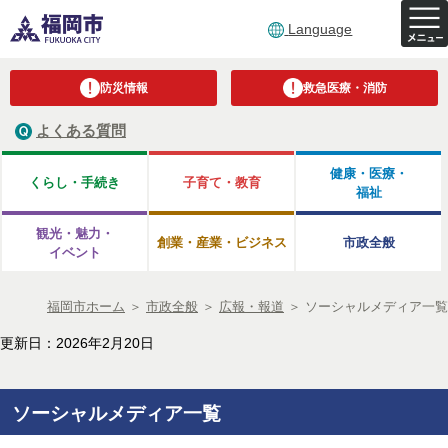
Language
防災情報
救急医療・消防
よくある質問
健康・医療・
くらし・手続き
子育て・教育
福祉
観光・魅力・
創業・産業・ビジネス
市政全般
イベント
福岡市ホーム
＞
市政全般
＞
広報・報道
＞
ソーシャルメディア一覧
更新日：2026年2月20日
ソーシャルメディア一覧