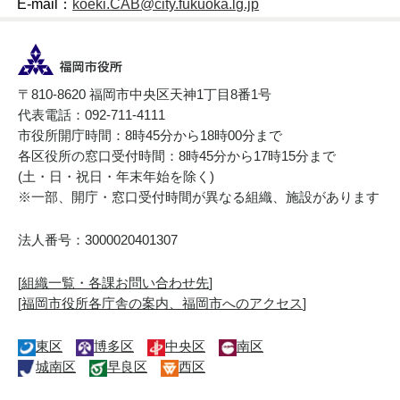
E-mail：
koeki.CAB@city.fukuoka.lg.jp
〒810-8620 福岡市中央区天神1丁目8番1号
代表電話：092-711-4111
市役所開庁時間：8時45分から18時00分まで
各区役所の窓口受付時間：8時45分から17時15分まで
(土・日・祝日・年末年始を除く)
※一部、開庁・窓口受付時間が異なる組織、施設があります
法人番号：3000020401307
[
組織一覧・各課お問い合わせ先
]
[
福岡市役所各庁舎の案内、福岡市へのアクセス
]
東区
博多区
中央区
南区
城南区
早良区
西区