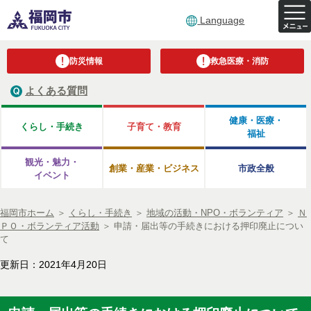
Language
防災情報
救急医療・消防
よくある質問
健康・医療・
くらし・手続き
子育て・教育
福祉
観光・魅力・
創業・産業・ビジネス
市政全般
イベント
福岡市ホーム
＞
くらし・手続き
＞
地域の活動・NPO・ボランティア
＞
Ｎ
ＰＯ・ボランティア活動
＞
申請・届出等の手続きにおける押印廃止につい
て
更新日：2021年4月20日