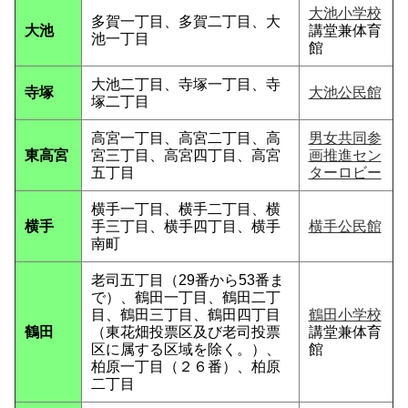
大池小学校
多賀一丁目、多賀二丁目、大
大池
講堂兼体育
池一丁目
館
大池二丁目、寺塚一丁目、寺
寺塚
大池公民館
塚二丁目
高宮一丁目、高宮二丁目、高
男女共同参
東高宮
宮三丁目、高宮四丁目、高宮
画推進セン
五丁目
ターロビー
横手一丁目、横手二丁目、横
横手
手三丁目、横手四丁目、横手
横手公民館
南町
老司五丁目（29番から53番ま
で）、鶴田一丁目、鶴田二丁
目、鶴田三丁目、鶴田四丁目
鶴田小学校
鶴田
（東花畑投票区及び老司投票
講堂兼体育
区に属する区域を除く。）、
館
柏原一丁目（２６番）、柏原
二丁目