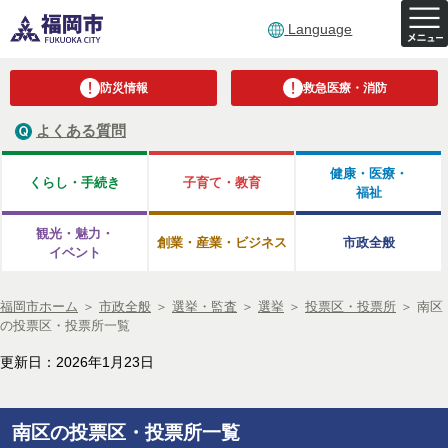
Language
防災情報
救急医療・消防
よくある質問
健康・医療・
くらし・手続き
子育て・教育
福祉
観光・魅力・
創業・産業・ビジネス
市政全般
イベント
福岡市ホーム
＞
市政全般
＞
選挙・監査
＞
選挙
＞
投票区・投票所
＞
南区
の投票区・投票所一覧
更新日：2026年1月23日
南区の投票区・投票所一覧