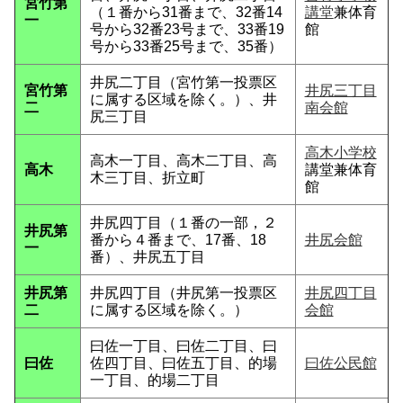
宮竹第
（１番から31番まで、32番14
講堂
兼体育
一
号から32番23号まで、33番19
館
号から33番25号まで、35番）
井尻二丁目（宮竹第一投票区
宮竹第
井尻三丁目
に属する区域を除く。）、井
二
南会館
尻三丁目
高木小学校
高木一丁目、高木二丁目、高
高木
講堂兼体育
木三丁目、折立町
館
井尻四丁目（１番の一部，２
井尻第
番から４番まで、17番、18
井尻会館
一
番）、井尻五丁目
井尻第
井尻四丁目（井尻第一投票区
井尻四丁目
二
に属する区域を除く。）
会館
曰佐一丁目、曰佐二丁目、曰
曰佐
佐四丁目、曰佐五丁目、的場
曰佐公民館
一丁目、的場二丁目