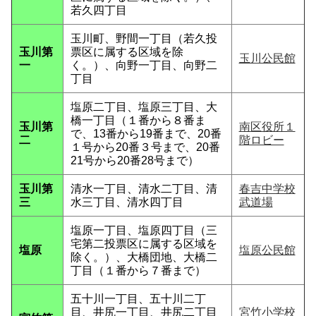
若久四丁目
玉川町、野間一丁目（若久投
玉川第
票区に属する区域を除
玉川公民館
一
く。）、向野一丁目、向野二
丁目
塩原二丁目、塩原三丁目、大
橋一丁目（１番から８番ま
玉川第
南区役所１
で、13番から19番まで、20番
二
階ロビー
１号から20番３号まで、20番
21号から20番28号まで）
玉川第
清水一丁目、清水二丁目、清
春吉中学校
三
水三丁目、清水四丁目
武道場
塩原一丁目、塩原四丁目（三
宅第二投票区に属する区域を
塩原
塩原公民館
除く。）、大橋団地、大橋二
丁目（１番から７番まで）
五十川一丁目、五十川二丁
目、井尻一丁目、井尻二丁目
宮竹小学校