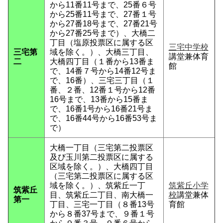
から11番11号まで、25番６号
から25番11号まで、27番１号
から27番18号まで、27番21号
から27番25号まで）、大橋二
丁目（塩原投票区に属する区
三宅中学校
三宅第
域を除く。）、大橋三丁目、
講堂兼体育
二
大橋四丁目（１番から13番ま
館
で、14番７号から14番12号ま
で、16番）、三宅三丁目（１
番、２番、12番１号から12番
16号まで、13番から15番ま
で、16番1号から16番21号ま
で、16番44号から16番53号ま
で）
大橋一丁目（三宅第二投票区
及び玉川第二投票区に属する
区域を除く。）、大橋四丁目
（三宅第二投票区に属する区
域を除く。）、筑紫丘一丁
筑紫丘小学
筑紫丘
目、筑紫丘二丁目、南大橋一
校
講堂兼体
第一
丁目、三宅一丁目（８番13号
育館
から８番37号まで、９番１号