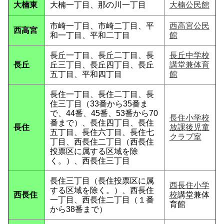
大楠東
大楠一丁目、那の川一丁目
大楠公民館
市崎一丁目、市崎二丁目、平
西高宮公民
西高宮
和一丁目、平和二丁目
館
長丘一丁目、長丘二丁目、長
長丘中学校
長丘
丘三丁目、長丘四丁目、長丘
講堂兼体育
五丁目、平和四丁目
館
長住一丁目、長住二丁目、長
住三丁目（33番から35番ま
で、44番、45番、53番から70
長住小学校
番まで）、長住四丁目、長住
長住
放課後児童
五丁目、長住六丁目、長住七
クラブ室
丁目、西長住二丁目（西長住
投票区に属する区域を除
く。）、西長住三丁目
長住三丁目（長住投票区に属
西長住小学
する区域を除く。）、西長住
西長住
校
講堂兼体
一丁目、西長住二丁目（１番
育館
から38番まで）