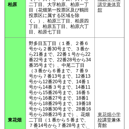
柏原
二丁目、大字柏原、柏原一丁
講堂兼体育
目（花畑第一投票区及び鶴田
館
投票区に属する区域を除
く。）、柏原三丁目、柏原四
丁目、柏原五丁目、柏原六丁
目、柏原七丁目
野多目五丁目（１番、２番６
号から２番30号まで、３番か
ら21番まで、22番１号から22
番22号まで、22番28号から34
番35号まで）、中尾二丁目
（３番から６番まで、７番９
号から７番13号まで、12番13
号から12番20号まで、14番１
号から14番３号まで、14番11
号から15番26号まで、16番５
号から16番27号まで、18番1
号から18番29号まで、19番18
号から19番30号まで、28番16
号から28番23号まで）、花畑
東花畑小学
東花畑
二丁目（１番から５番まで、
校
講堂兼体
７番14号から７番28号まで、
育館