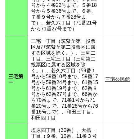
号から４番22号まで、５番18
号から５番36号まで、６番、
７番９号から７番28号ま
で）、若久六丁目（71番21号
から71番27号まで）
三宅一丁目（筑紫丘第一投票
区及び筑紫丘第二投票区に属
する区域を除く。）、三宅二
丁目、三宅三丁目（三宅第二
投票区に属する区域を除
く。）、若久六丁目（59番１
三宅第
号から59番10号まで、59番17
三宅公民館
一
号から59番24号まで、61番15
号から61番19号まで、62番８
号から62番27号まで、66番か
ら70番まで、71番1号から71
番20号まで、71番28号から76
番16号まで）、和田三丁目、
和田四丁目
塩原四丁目（30番）、大橋一
丁目（９番、10番、11番３号