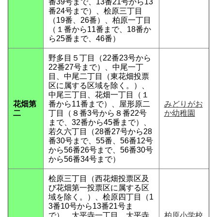
番39号まで、13番21号から13
番24号まで）、桧原三丁目
（19番、26番）、柏原一丁目
（１番から11番まで、18番か
ら25番まで、46番）
野多目５丁目（22番23号から
22番27号まで）、中尾一丁
目、中尾二丁目（東花畑投票
区に属する区域を除く。）、
中尾三丁目、花畑一丁目（１
花畑第
番から11番まで）、屋形原二
みどりがお
二
丁目（８番3号から８番22号
か幼稚園
まで、32番から45番まで）、
若久六丁目（28番27号から28
番30号まで、55番、56番12号
から56番26号まで、56番30号
から56番34号まで）
桧原三丁目（西花畑投票区及
び花畑第一投票区に属する区
域を除く。）、桧原四丁目（1
3番10号から13番21号ま
で）、大平寺一丁目、大平寺
柏原小学校