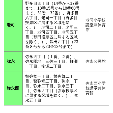
野多目四丁目（14番から17番
まで、18番15号から18番60号
まで、31番，32番）、野多目
六丁目、老司一丁目（野多目
老司小学校
投票区に属する区域を除
老司
講堂兼体育
く。）、老司二丁目、老司三
館
丁目、老司四丁目、老司五丁
目（鶴田投票区に属する区域
を除く。）、鶴田四丁目（23
番８号から23番12号まで）
弥永四丁目（１番、２番）、
弥永
弥永団地、曰佐三丁目、柳瀬
弥永公民館
一丁目、柳瀬二丁目
警弥郷一丁目、警弥郷二丁
目、警弥郷三丁目、弥永一丁
弥永西小学
目、弥永二丁目、弥永三丁
弥永西
校
講堂兼体
目、弥永四丁目（弥永投票区
育館
に属する区域を除く。）、弥
永五丁目