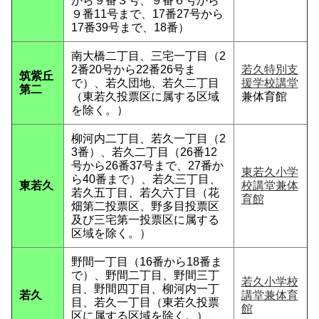
から９番３号、９番６号から
９番11号まで、17番27号から
17番39号まで、18番）
南大橋二丁目、三宅一丁目（2
2番20号から22番26号ま
若久特別支
筑紫丘
で）、若久団地、若久二丁目
援学校講堂
第二
（東若久投票区に属する区域
兼体育館
を除く。）
柳河内二丁目、若久一丁目（2
3番）、若久二丁目（26番12
号から26番37号まで、27番か
東若久小学
ら40番まで）、若久三丁目、
東若久
校講堂兼体
若久五丁目、若久六丁目（花
育館
畑第二投票区、野多目投票区
及び三宅第一投票区に属する
区域を除く。）
野間一丁目（16番から18番ま
で）、野間二丁目、野間三丁
若久小学校
目、野間四丁目、柳河内一丁
若久
講堂兼体育
目、若久一丁目（東若久投票
館
区に属する区域を除く。）、