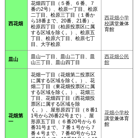
花畑四丁目（５番、６番、７
番の2号）、桧原一丁目、桧原
二丁目、桧原三丁目（１番か
西花畑小学
ら18番まで、20番、21番）、
西花畑
校
講堂兼体
桧原四丁目（柏原投票区に属
育館
する区域を除く。）、桧原五
丁目、桧原六丁目、桧原七丁
目、大字桧原
皿山一丁目、皿山二丁目、皿
西花畑公民
皿山
山三丁目、皿山四丁目
館
花畑一丁目（花畑第二投票区
に属する区域を除く。）、花
畑二丁目（東花畑投票区に属
する区域を除く。）、花畑三
丁目、花畑四丁目（西花畑投
票区に属する区域を除
く。）、屋形原四丁目（８番1
花畑小学校
花畑第
1号から26番22号まで）、屋
講堂兼体育
一
形原五丁目（ ６番20号から６
館
番31号まで、７番１号から７
番４号まで、７番40号から12