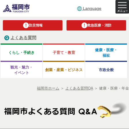
Language
防災情報
救急医療・消防
よくある質問
健康・医療・
くらし・手続き
子育て・教育
福祉
観光・魅力・
創業・産業・ビジネス
市政全般
イベント
福岡市ホーム
＞
よくある質問QA
＞
健康・医療・年金