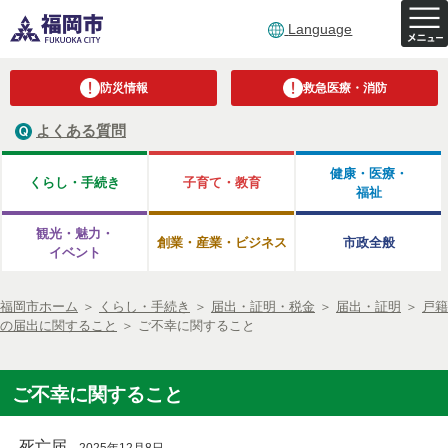
Language
防災情報
救急医療・消防
よくある質問
健康・医療・
くらし・手続き
子育て・教育
福祉
観光・魅力・
創業・産業・ビジネス
市政全般
イベント
福岡市ホーム
＞
くらし・手続き
＞
届出・証明・税金
＞
届出・証明
＞
戸籍
の届出に関すること
＞
ご不幸に関すること
ご不幸に関すること
死亡届
2025年12月8日