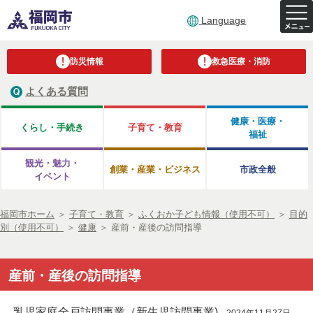
Language
防災情報
救急医療・消防
よくある質問
健康・医療・
くらし・手続き
子育て・教育
福祉
観光・魅力・
創業・産業・ビジネス
市政全般
イベント
福岡市ホーム
＞
子育て・教育
＞
ふくおか子ども情報（使用不可）
＞
目的
別（使用不可）
＞
健康
＞
産前・産後の訪問指導
産前・産後の訪問指導
乳児家庭全戸訪問事業（新生児訪問事業)
2024年11月27日