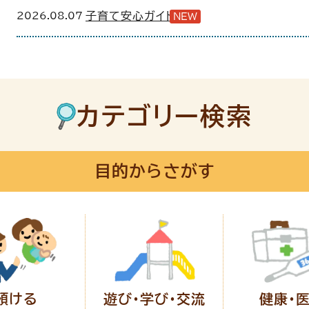
2026.08.07
子育て安心ガイド
NEW
カテゴリー検索
目的からさがす
預ける
遊び・学び・
交流
健康・