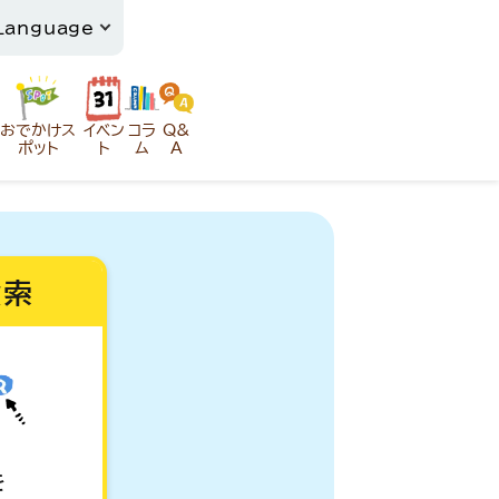
おでかけス
イベン
コラ
Q&
ポット
ト
ム
A
検索
を