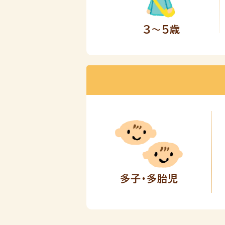
3～5歳
多子・多胎児