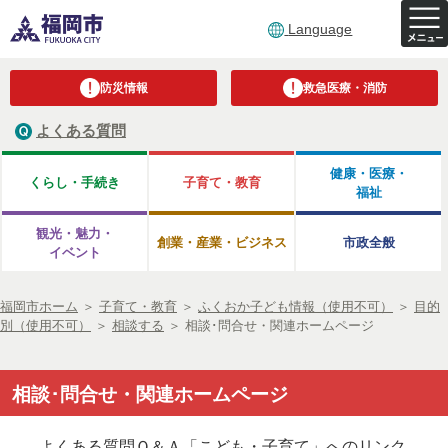
Language
防災情報
救急医療・消防
よくある質問
健康・医療・
くらし・手続き
子育て・教育
福祉
観光・魅力・
創業・産業・ビジネス
市政全般
イベント
福岡市ホーム
＞
子育て・教育
＞
ふくおか子ども情報（使用不可）
＞
目的
別（使用不可）
＞
相談する
＞
相談･問合せ・関連ホームページ
相談･問合せ・関連ホームページ
よくある質問Ｑ＆Ａ「こども・子育て」へのリンク