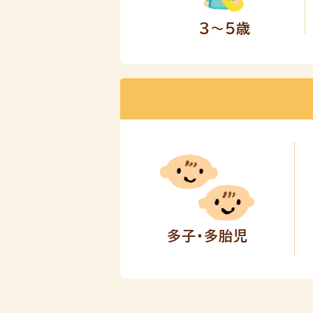
3～5歳
多子・多胎児