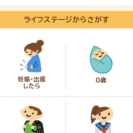
ライフステージからさがす
妊娠・出産
0歳
したら