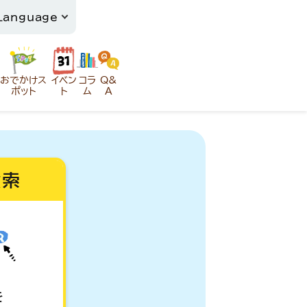
おでかけス
イベン
コラ
Q&
ポット
ト
ム
A
検索
を