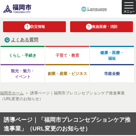
Language
防災情報
救急医療・消防
よくある質問
健康・医療・
くらし・手続き
子育て・教育
福祉
観光・魅力・
創業・産業・ビジネス
市政全般
イベント
福岡市ホーム
＞
誘導ページ｜福岡市プレコンセプションケア推進事業
（URL変更のお知らせ）
誘導ページ｜「福岡市プレコンセプションケア推
進事業」（URL変更のお知らせ）