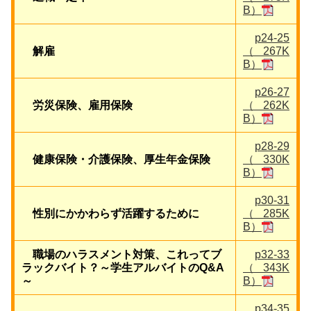
B）
p24-25
解雇
（267K
B）
p26-27
労災保険、雇用保険
（262K
B）
p28-29
健康保険・介護保険、厚生年金保険
（330K
B）
p30-31
性別にかかわらず活躍するために
（285K
B）
職場のハラスメント対策、これってブ
p32-33
ラックバイト？～学生アルバイトのQ&A
（343K
～
B）
p34-35