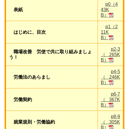
p0（4
表紙
43K
B）
p1（2
はじめに、目次
11K
B）
p2-3
職場改善 労使で共に取り組みましょ
（265K
う！
B）
p4-5
労働法のあらまし
（246K
B）
p6-7
労働契約
（367K
B）
p8-9
就業規則・労働協約
（305K
B）