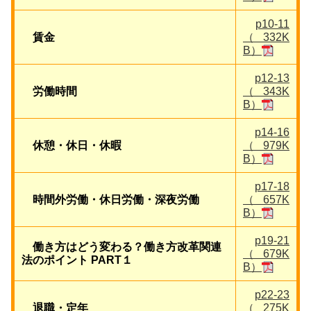
p10-11
賃金
（332K
B）
p12-13
労働時間
（343K
B）
p14-16
休憩・休日・休暇
（979K
B）
p17-18
時間外労働・休日労働・深夜労働
（657K
B）
p19-21
働き方はどう変わる？働き方改革関連
（679K
法のポイント PART１
B）
p22-23
退職・定年
（275K