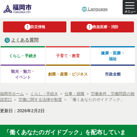
Language
防災情報
救急医療・消防
よくある質問
健康・医療・
くらし・手続き
子育て・教育
福祉
観光・魅力・
創業・産業・ビジネス
市政全般
イベント
福岡市ホーム
＞
くらし・手続き
＞
仕事・就職
＞
労働条件，労働問題の相
談窓口
＞
労働に関する法律や制度
＞
「働くあなたのガイドブック」
更新日：2026年2月2日
「働くあなたのガイドブック」を配布していま