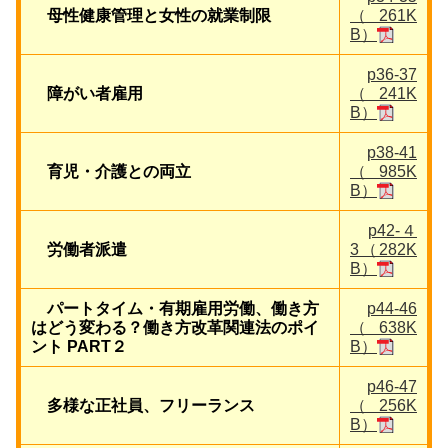
母性健康管理と女性の就業制限
（261K
B）
p36-37
障がい者雇用
（241K
B）
p38-41
育児・介護との両立
（985K
B）
p42-４
労働者派遣
3（282K
B）
パートタイム・有期雇用労働、働き方
p44-46
はどう変わる？働き方改革関連法のポイ
（638K
ント PART２
B）
p46-47
多様な正社員、フリーランス
（256K
B）