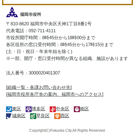
〒810-8620 福岡市中央区天神1丁目8番1号
代表電話：092-711-4111
市役所開庁時間：8時45分から18時00分まで
各区役所の窓口受付時間：8時45分から17時15分まで
(土・日・祝日・年末年始を除く)
※一部、開庁・窓口受付時間が異なる組織、施設があります
法人番号：3000020401307
[
組織一覧・各課お問い合わせ先
]
[
福岡市役所各庁舎の案内、福岡市へのアクセス
]
東区
博多区
中央区
南区
城南区
早良区
西区
Copyright(C)Fukuoka City.All Rights Reserved.