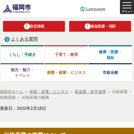
Language
防災情報
救急医療・消防
よくある質問
健康・医療・
くらし・手続き
子育て・教育
福祉
観光・魅力・
創業・産業・ビジネス
市政全般
イベント
福岡市ホーム
＞
創業・産業・ビジネス
＞
新産業・産学連携
＞
伝統産業・
技能奨励
＞
伝統産業の振興
更新日：2022年2月18日