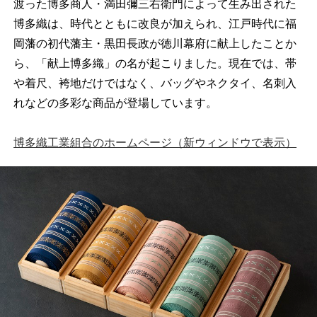
渡った博多商人・満田彌三右衛門によって生み出された
博多織は、時代とともに改良が加えられ、江戸時代に福
岡藩の初代藩主・黒田長政が徳川幕府に献上したことか
ら、「献上博多織」の名が起こりました。現在では、帯
や着尺、袴地だけではなく、バッグやネクタイ、名刺入
れなどの多彩な商品が登場しています。
博多織工業組合のホームページ（新ウィンドウで表示）