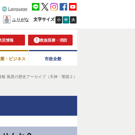
Language
文字サイズ
ふりがな
小
中
大
防災情報
救急医療・消防
産業・ビジネス
市政全般
情報 風景の歴史アーカイブ（天神・警固２）