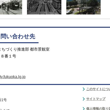
お問い合わせ先
まちづくり推進部 都市景観室
目８番１号
.fukuoka.lg.jp
このサイトにつ
サイトマップ
番1号
個人情報の取り