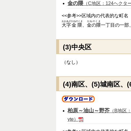
金の隈
（C地区：124ヘクタール
<<参考>>区域内の代表的な町名
おおあざ
かねのくま
かねのくま
大字
金隈
、
金の隈
一丁目の一部
(3)中央区
（なし）
(4)南区、(5)城南区、
柏原～油山～野芥
（B地区：
yte）