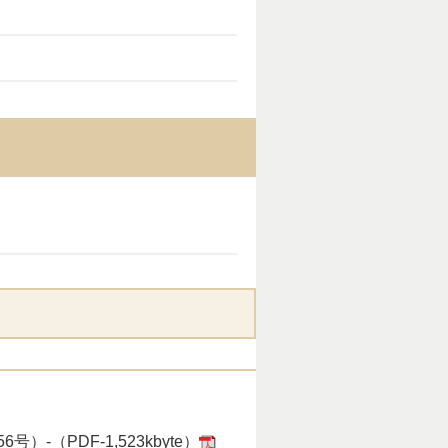
。
-（PDF-1,523kbyte）