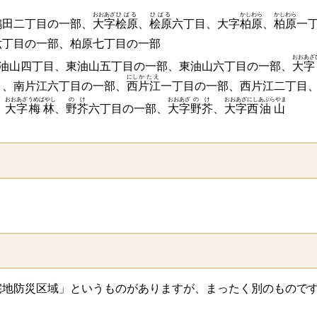
おおあざ
ひばる
ひばる
かしわら
かしわら
鶴田二丁目の一部、
大字
桧原
、
桧原
六丁目、大字
柏原
、
柏原
一
六丁目の一部、柏原七丁目の一部
おおあざ
油山四丁目、東油山五丁目の一部、東油山六丁目の一部、
大字
にし
かたえ
目、南片江六丁目の一部、
西
片江
一丁目の一部、西片江二丁目
おおあざ
うめばやし
のけ
おおあざ
のけ
おおあざ
にし
あぶらやま
、
大字
梅林
、
野芥
六丁目の一部、
大字
野芥
、
大字
西
油山
地防災区域」というものがありますが、まったく別のものです