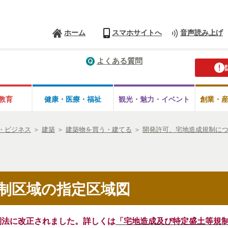
ホーム
スマホサイトへ
音声読み上げ
よくある質問
教育
健康・医療・
福祉
観光・魅力・
イベント
創業・
・ビジネス
＞
建築
＞
建築物を買う・建てる
＞
開発許可、宅地造成規制に
制区域の指定区域図
制法に改正されました。詳しくは
「宅地造成及び特定盛土等規