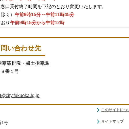
より窓口受付終了時間を下記のとおり変更いたします。
日除く）
午前9時15分～午前11時45分
どおり
午前9時15分から午前12時
お問い合わせ先
指導部 開発・盛土指導課
目８番１号
city.fukuoka.lg.jp
このサイトにつ
サイトマップ
番1号