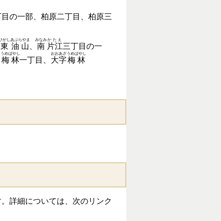
丁目の一部、柏原二丁目、柏原三
ひがし
あぶらやま
みなみ
かたえ
東
油山
、
南
片江
三丁目の一
うめばやし
おおあざ
うめばやし
、
梅林
一丁目、
大字
梅林
。詳細については、次のリンク