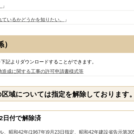
。
」
れているかどうかを知りたい。
」
係）
下記よりダウンロードすることができます。
地造成に関する工事の許可申請書様式等
記の区域については指定を解除しております
月2日付で解除済
昭和42年(1967年)9月23日指定、昭和42年建設省告示第3056号）