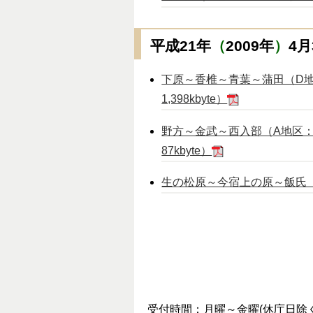
平成21年
（
2009年
）
4
下原～香椎～青葉～蒲田（D地区：
1,398kbyte）
野方～金武～西入部（A地区：2,1
87kbyte）
生の松原～今宿上の原～飯氏（A地区
受付時間：月曜～金曜(休庁日除く