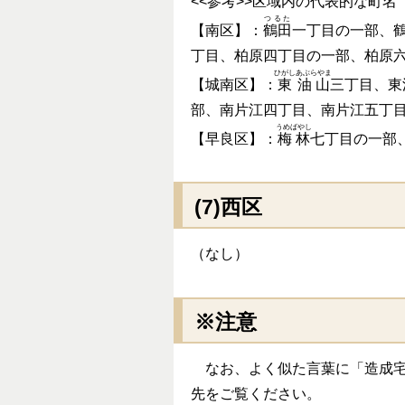
<<参考>>区域内の代表的な町名
つるた
【南区】：
鶴田
一丁目の一部、
丁目、柏原四丁目の一部、柏原
ひがし
あぶらやま
【城南区】：
東
油山
三丁目、東
部、南片江四丁目、南片江五丁
うめばやし
【早良区】：
梅林
七丁目の一部
(7)西区
（なし）
※注意
なお、よく似た言葉に「造成宅
先をご覧ください。