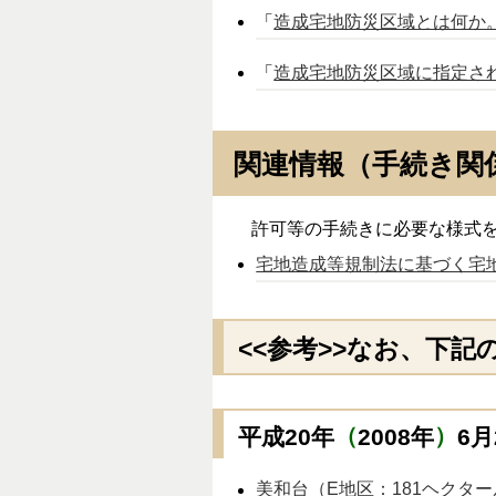
「
造成宅地防災区域とは何か
「
造成宅地防災区域に指定さ
関連情報（手続き関
許可等の手続きに必要な様式を
宅地造成等規制法に基づく宅
<<参考>>なお、下
平成20年
（
2008年
）
6
美和台（E地区：181ヘクタール、