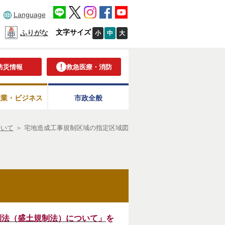
Language
文字サイズ
ふりがな
小
中
大
防災情報
救急医療・消防
産業・ビジネス
市政全般
ついて
＞
宅地造成工事規制区域の指定区域図
制法（盛土規制法）について」
を