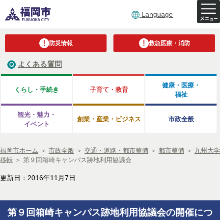
Language
防災情報
救急医療・消防
よくある質問
健康・医療・
くらし・手続き
子育て・教育
福祉
観光・魅力・
創業・産業・ビジネス
市政全般
イベント
福岡市ホーム
＞
市政全般
＞
交通・道路・都市整備
＞
都市整備
＞
九州大学
移転
＞
第９回箱崎キャンパス跡地利用協議会
更新日：2016年11月7日
第９回箱崎キャンパス跡地利用協議会の開催につ