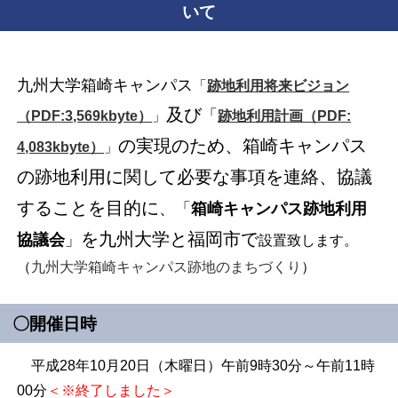
いて
九州大学箱崎キャンパス
「
跡地利用将来ビジョン
及び
「
（PDF:3,569kbyte）
」
跡地利用計画（PDF:
の実現のため、箱崎キャンパス
4,083kbyte）
」
の跡地利用に関して必要な事項を連絡、協議
することを目的に
、「
箱崎キャンパス跡地利用
を九州大学と福岡市で
協議会
」
設置致します。
（
九州大学箱崎キャンパス跡地のまちづくり
）
〇開催日時
平成28年10月20日（木曜日）午前9時30分～午前11時
00分
＜※終了しました＞