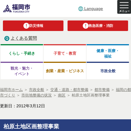
Language
防災情報
救急医療・消防
よくある質問
健康・医療・
くらし・手続き
子育て・教育
福祉
観光・魅力・
創業・産業・ビジネス
市政全般
イベント
福岡市ホーム
＞
市政全般
＞
交通・道路・都市整備
＞
都市整備
＞
福岡の都
市づくり
＞
市街地整備の状況
＞
南区
＞
柏原土地区画整理事業
更新日：2012年3月12日
柏原土地区画整理事業