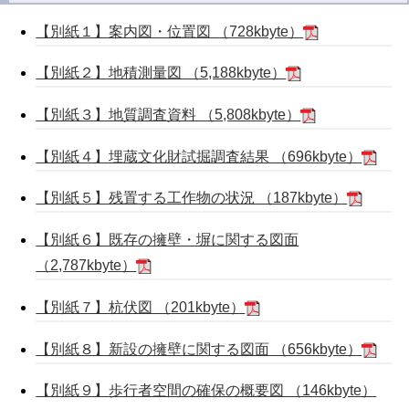
【別紙１】案内図・位置図 （728kbyte）
【別紙２】地積測量図 （5,188kbyte）
【別紙３】地質調査資料 （5,808kbyte）
【別紙４】埋蔵文化財試掘調査結果 （696kbyte）
【別紙５】残置する工作物の状況 （187kbyte）
【別紙６】既存の擁壁・塀に関する図面
（2,787kbyte）
【別紙７】杭伏図 （201kbyte）
【別紙８】新設の擁壁に関する図面 （656kbyte）
【別紙９】歩行者空間の確保の概要図 （146kbyte）