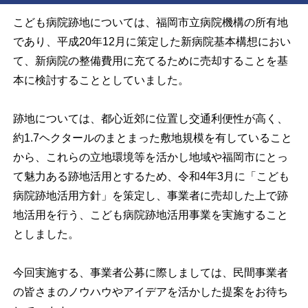
こども病院跡地については、福岡市立病院機構の所有地
であり、平成
20
年
12
月に策定した新病院基本構想におい
て、新病院の整備費用に充てるために売却することを基
本に検討することとしていました。
跡地については、都心近郊に位置し交通利便性が高く、
約1.7ヘクタールのまとまった敷地規模を有していること
から、これらの立地環境等を活かし地域や福岡市にとっ
て魅力ある跡地活用とするため、令和
4
年
3
月に「こども
病院跡地活用方針」を策定し、事業者に売却した上で跡
地活用を行う、こども病院跡地活用事業を実施すること
としました。
今回実施する、事業者公募に際しましては、民間事業者
の皆さまのノウハウやアイデアを活かした提案をお待ち