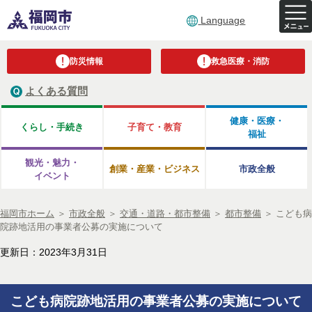
Language
防災情報
救急医療・消防
よくある質問
健康・医療・
くらし・手続き
子育て・教育
福祉
観光・魅力・
創業・産業・ビジネス
市政全般
イベント
福岡市ホーム
＞
市政全般
＞
交通・道路・都市整備
＞
都市整備
＞
こども病
院跡地活用の事業者公募の実施について
更新日：2023年3月31日
こども病院跡地活用の事業者公募の実施について