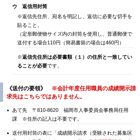
ウ 返信用封筒
※返信先住所、宛名を明記し、返信に必要な切手を
貼ること。
（定形郵便物サイズ内の封筒を使用し、普通郵便で
送付する場合110円（簡易書留の場合は460円）
※
返信先住所は必要書類（１）の住所と一致してい
ることが必要
です。
《送付の要領》
※会計年度任用職員の成績開示請
求先はこちらではありません。
あて先 〒810-8620 福岡市人事委員会事務局任用
課 ※住所の記入は不要です。
送付用封筒の表に「成績開示請求（受験された募集区