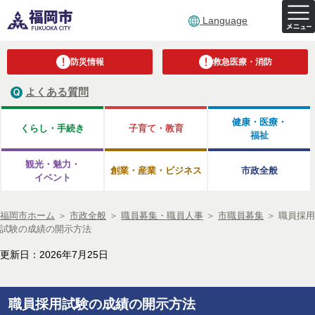
Language
防災情報
救急医療・消防
よくある質問
健康・医療・
くらし・手続き
子育て・教育
福祉
観光・魅力・
創業・産業・ビジネス
市政全般
イベント
福岡市ホーム
＞
市政全般
＞
職員募集・職員人事
＞
市職員募集
＞
職員採用
試験の成績の開示方法
更新日：2026年7月25日
職員採用試験の成績の開示方法