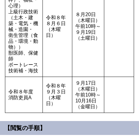
心理）
上級行政技術
８月20日
（土木・建
令和８年
（木曜日）
築・電気・機
８月６日
午前10時～
械・造園・
（木曜
９月19日
衛生管理（食
日）
（土曜日）
品・環境・動
物））
獣医師、保健
師
ボートレース
技術補・海技
９月17日
令和８年
（木曜日）
令和８年度
９月３日
午前10時～
消防吏員A
（木曜
10月16日
日）
（金曜日）
【閲覧の手順】