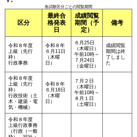
各試験区分ごとの閲覧期間
最終合
成績閲覧
区分
格発表
期間（予
備考
日
定）
６月25日
令和８年度
令和８年
成績閲覧
（木曜日）
上級（先行
６月11日
期間は終
午前10時～
枠）
（木曜
了しまし
７月24日
行政事務
日）
た
（金曜日）
令和８年度
７月２日
上級（先行
令和８年
（木曜日）
枠）
６月18日
午前10時～
行政技術（土
（木曜
８月１日
木・建築・電
日）
（土曜日）
気・機械）
令和８年度
上級行政事務
（行政（一般
枠）、福祉・