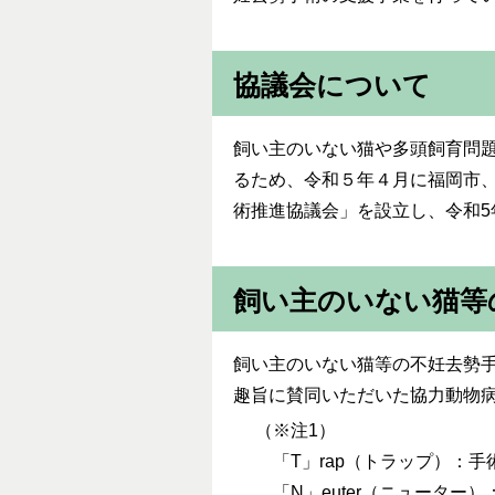
協議会について
飼い主のいない猫や多頭飼育問
るため、令和５年４月に福岡市
術推進協議会」を設立し、令和5
飼い主のいない猫等
飼い主のいない猫等の不妊去勢手
趣旨に賛同いただいた協力動物
（※注1）
「T」rap（トラップ）：
「N」euter（ニューター