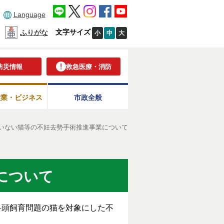
Language
文字サイズ
ふりがな
小
中
大
防災情報
救急医療・消防
産業・ビジネス
市政全般
いない猫等の不妊去勢手術推進事業について
について
多頭飼育問題の猫を対象にした不