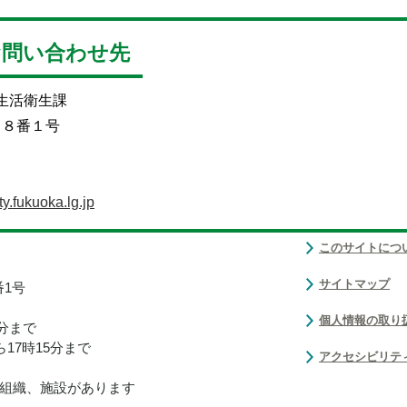
お問い合わせ先
 生活衛生課
目８番１号
y.fukuoka.lg.jp
このサイトにつ
サイトマップ
番1号
個人情報の取り
0分まで
17時15分まで
アクセシビリテ
組織、施設があります