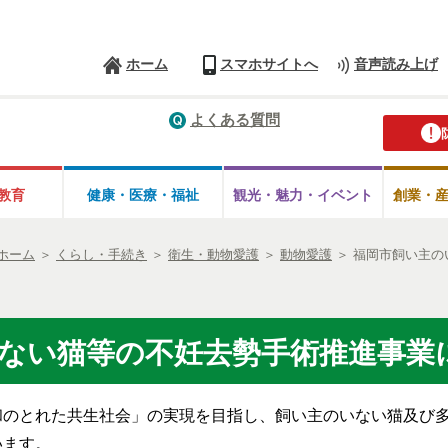
ホーム
スマホサイトへ
音声読み上げ
よくある質問
教育
健康・医療・
福祉
観光・魅力・
イベント
創業・
ホーム
＞
くらし・手続き
＞
衛生・動物愛護
＞
動物愛護
＞
福岡市飼い主の
ない猫等の不妊去勢手術推進事業
和のとれた共生社会」の実現を目指し、飼い主のいない猫及び
います。