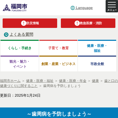
Language
防災情報
救急医療・消防
よくある質問
健康・医療・
くらし・手続き
子育て・教育
福祉
観光・魅力・
創業・産業・ビジネス
市政全般
イベント
福岡市ホーム
＞
健康・医療・福祉
＞
健康・医療・年金
＞
健康
＞
歯と口の
健康づくりに関すること
＞
歯周病を予防しましょう
更新日：2025年1月24日
～歯周病を予防しましょう～