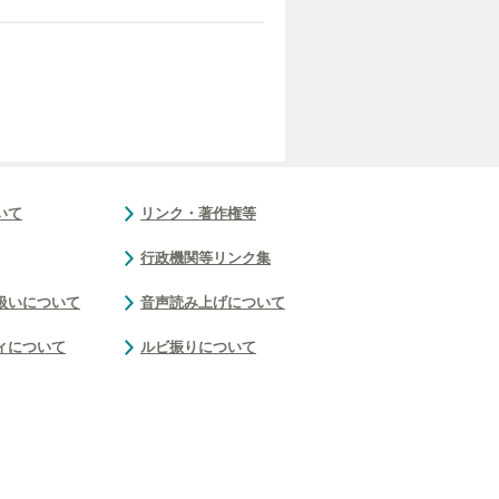
いて
リンク・著作権等
行政機関等リンク集
扱いについて
音声読み上げについて
ィについて
ルビ振りについて