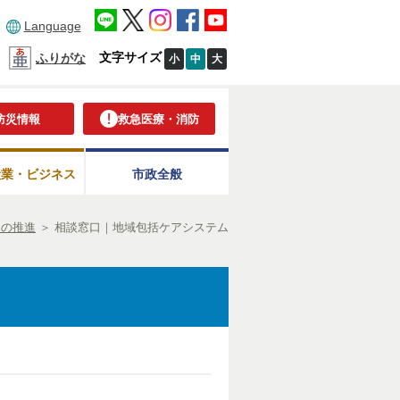
Language
文字サイズ
ふりがな
小
中
大
防災情報
救急医療・消防
産業・ビジネス
市政全般
ムの推進
＞
相談窓口｜地域包括ケアシステム