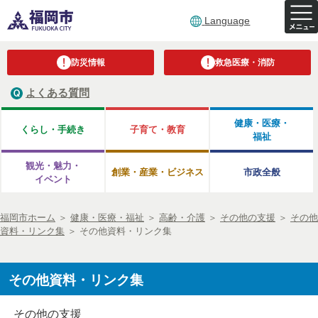
Language
防災情報
救急医療・消防
よくある質問
健康・医療・
くらし・手続き
子育て・教育
福祉
観光・魅力・
創業・産業・ビジネス
市政全般
イベント
福岡市ホーム
＞
健康・医療・福祉
＞
高齢・介護
＞
その他の支援
＞
その他
資料・リンク集
＞
その他資料・リンク集
その他資料・リンク集
その他の支援