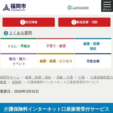
Language
防災情報
救急医療・消防
よくある質問
健康・医療・
くらし・手続き
子育て・教育
福祉
観光・魅力・
創業・産業・ビジネス
市政全般
イベント
福岡市ホーム
＞
健康・医療・福祉
＞
高齢・介護
＞
介護
＞
介護保険制度の
概要
＞
保険料
＞
介護保険料インターネット口座振替受付サービス
更新日：2026年3月31日
介護保険料インターネット口座振替受付サービス