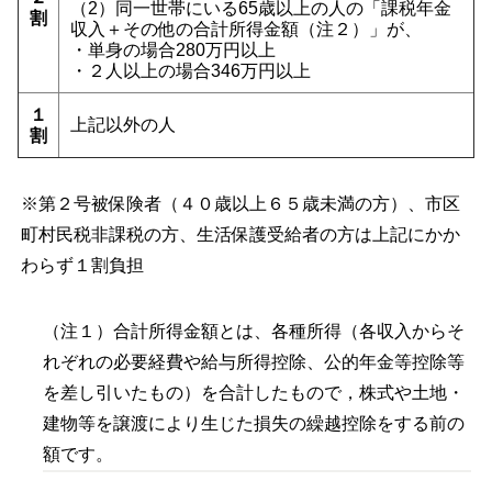
（2）同一世帯にいる65歳以上の人の「課税年金
割
収入＋その他の合計所得金額（注２）」が、
・単身の場合280万円以上
・２人以上の場合346万円以上
１
上記以外の人
割
※第２号被保険者（４０歳以上６５歳未満の方）、市区
町村民税非課税の方、生活保護受給者の方は上記にかか
わらず１割負担
（注１）合計所得金額とは、各種所得（各収入からそ
れぞれの必要経費や給与所得控除、公的年金等控除等
を差し引いたもの）を合計したもので，株式や土地・
建物等を譲渡により生じた損失の繰越控除をする前の
額です。