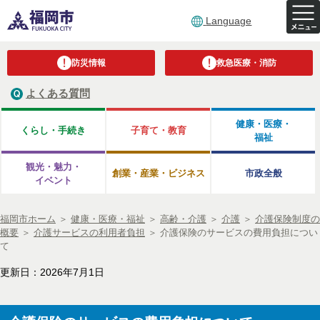
Language
防災情報
救急医療・消防
よくある質問
健康・医療・
くらし・手続き
子育て・教育
福祉
観光・魅力・
創業・産業・ビジネス
市政全般
イベント
福岡市ホーム
＞
健康・医療・福祉
＞
高齢・介護
＞
介護
＞
介護保険制度の
概要
＞
介護サービスの利用者負担
＞
介護保険のサービスの費用負担につい
て
更新日：2026年7月1日