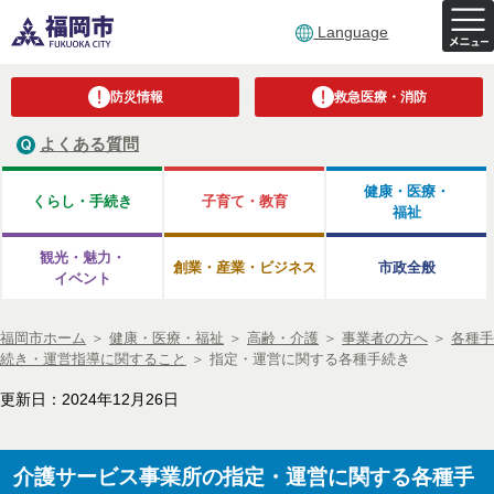
Language
防災情報
救急医療・消防
よくある質問
健康・医療・
くらし・手続き
子育て・教育
福祉
観光・魅力・
創業・産業・ビジネス
市政全般
イベント
福岡市ホーム
＞
健康・医療・福祉
＞
高齢・介護
＞
事業者の方へ
＞
各種手
続き・運営指導に関すること
＞
指定・運営に関する各種手続き
更新日：2024年12月26日
介護サービス事業所の指定・運営に関する各種手