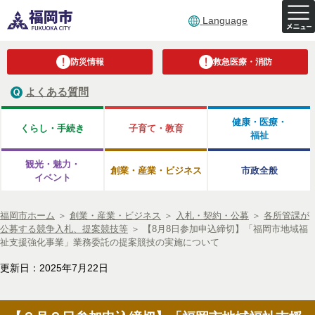
Language
防災情報
救急医療・消防
よくある質問
健康・医療・
くらし・手続き
子育て・教育
福祉
観光・魅力・
創業・産業・ビジネス
市政全般
イベント
福岡市ホーム
＞
創業・産業・ビジネス
＞
入札・契約・公募
＞
各所管課が
公募する競争入札、提案競技等
＞
【8月8日参加申込締切】「福岡市地域福
祉支援強化事業」業務委託の提案競技の実施について
更新日：2025年7月22日