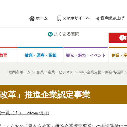
ホーム
スマホサイトへ
音声読み上げ
よくある質問
教育
健康・医療・
福祉
観光・魅力・
イベント
創業・
福岡市ホーム
＞
創業・産業・ビジネス
＞
中小企業支援・商店街振興
改革」推進企業認定事業
業一覧（１）
2026年7月9日
度（ふくおか「働き方改革」推進企業認定事業）の申請受付に