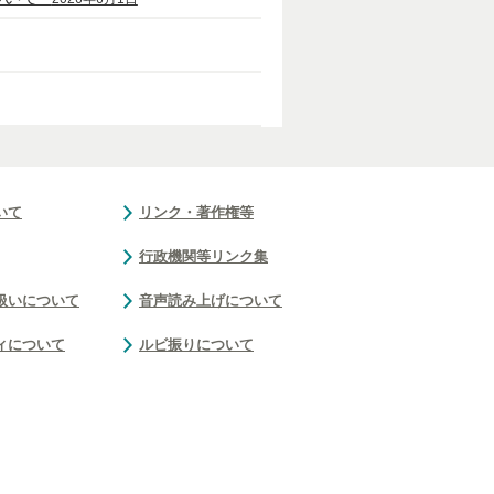
いて
リンク・著作権等
行政機関等リンク集
扱いについて
音声読み上げについて
ィについて
ルビ振りについて