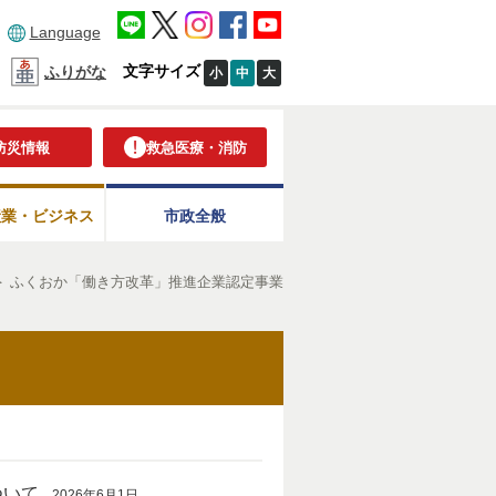
Language
文字サイズ
ふりがな
小
中
大
防災情報
救急医療・消防
産業・ビジネス
市政全般
＞
ふくおか「働き方改革」推進企業認定事業
ついて
2026年6月1日