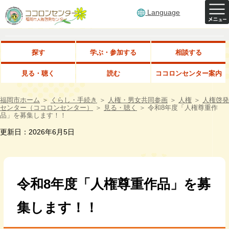
Language
探す
学ぶ・参加する
相談する
見る・聴く
読む
ココロンセンター案内
福岡市ホーム
＞
くらし・手続き
＞
人権・男女共同参画
＞
人権
＞
人権啓発
センター（ココロンセンター）
＞
見る・聴く
＞
令和8年度「人権尊重作
品」を募集します！！
更新日：2026年6月5日
令和8年度「人権尊重作品」を募
集します！！