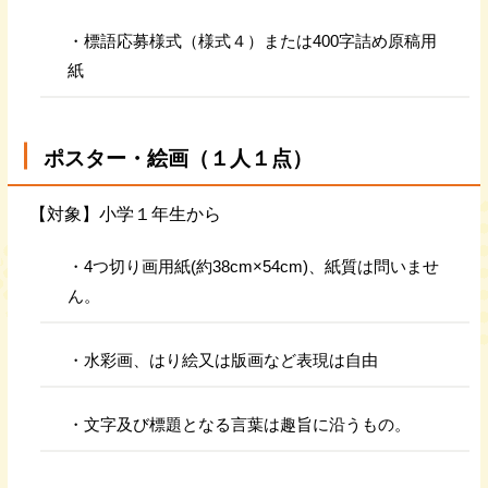
・標語応募様式（様式４）または400字詰め原稿用
紙
ポスター・絵画（１人１点）
【対象】小学１年生から
・4つ切り画用紙(約38cm×54cm)、紙質は問いませ
ん。
・水彩画、はり絵又は版画など表現は自由
・文字及び標題となる言葉は趣旨に沿うもの。