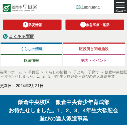
Language
防災情報
救急医療・消防
よくある質問
くらしの情報
区役所と関連施設
区政情報
魅力・イベント
福岡市ホーム
＞
早良区
＞
くらしの情報
＞
子ども・子育て
＞
飯倉中央校区
～お待たせしました。1、2、3、4年生大歓迎会～遊びの達人派遣事業
更新日：2024年2月21日
飯倉中央校区 飯倉中央青少年育成部
お待たせしました。1、2、3、4年生大歓迎会
遊びの達人派遣事業