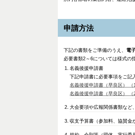
申請方法
下記の書類をご準備のうえ、
電
必要書類2～6については様式の
名義後援申請書
下記申請書に必要事項をご記
名義後援申請書（早良区） （159
名義後援申請書（早良区） （26
大会要項や広報関係書類など
収支予算書（参加料、協賛金
規約、会則等（団体、実行委