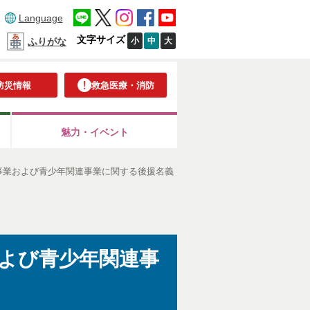
Language
文字サイズ
小
中
大
ふりがな
防災情報
救急医療・消防
魅力・イベント
事業および青少年関連事業に関する後援名義
よび青少年関連事