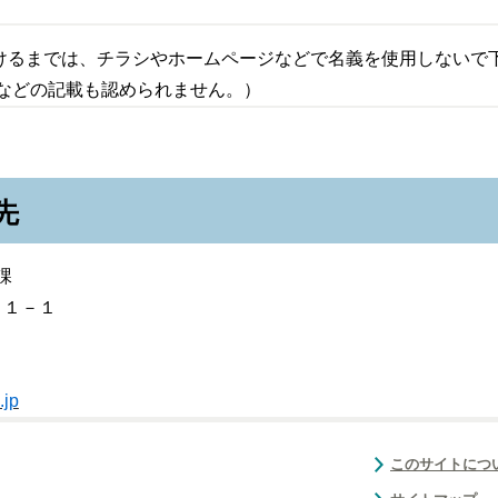
。
けるまでは、チラシやホームページなどで名義を使用しないで
」などの記載も認められません。）
先
課
目１－１
.jp
このサイトにつ