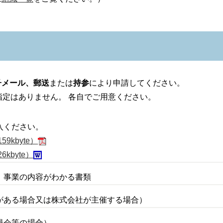
子メール、
郵送
または
持参
により申請してください。
指定はありません。 各自でご用意ください。
入ください。
kbyte）
kbyte）
、事業の内容がわかる書類
がある場合又は株式会社が主催する場合）
員会等の場合）