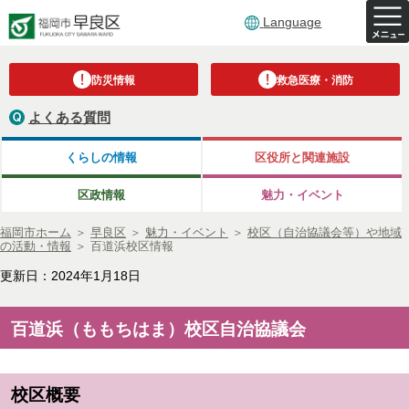
Language
防災情報
救急医療・消防
よくある質問
くらしの情報
区役所と関連施設
区政情報
魅力・イベント
福岡市ホーム
＞
早良区
＞
魅力・イベント
＞
校区（自治協議会等）や地域
の活動・情報
＞
百道浜校区情報
更新日：2024年1月18日
百道浜（ももちはま）校区自治協議会
校区概要