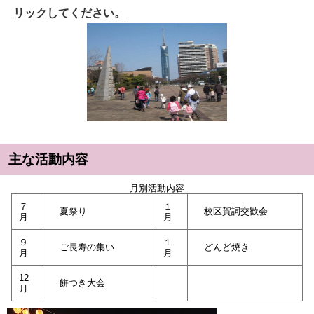
リックしてください。
主な活動内容
月別活動内容
７
１
夏祭り
校区賀詞交歓会
月
月
９
１
ご長寿の集い
どんど焼き
月
月
12
餅つき大会
月