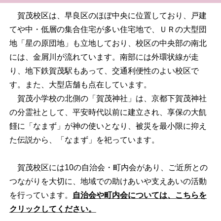
賀茂校区は、早良区のほぼ中央に位置しており、戸建
てや中・低層の集合住宅が多い住宅地で、ＵＲの大型団
地「星の原団地」も立地しており、校区の中央部の南北
には、金屑川が流れています。南部には外環状線が走
り、地下鉄賀茂駅もあって、交通利便性のよい校区で
す。また、大型店舗も点在しています。
賀茂小学校の北側の「賀茂神社」は、京都下賀茂神社
の分霊社として、平安時代以前に建立され、享保の大飢
饉に「なまず」が神の使いとなり、被災を最小限に抑え
た伝説から、「なまず」を祀っています。
賀茂校区には10の自治会・町内会があり、ご近所との
つながりを大切に、地域での助けあいや支えあいの活動
を行っています。
自治会や町内会については、こちらを
クリックしてください。