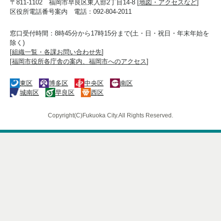
〒811-1102 福岡市早良区東入部2丁目14-8 [
地図・アクセスなど
]
区役所電話番号案内 電話：092-804-2011
窓口受付時間：8時45分から17時15分まで(土・日・祝日・年末年始を
除く)
[
組織一覧・各課お問い合わせ先
]
[
福岡市役所各庁舎の案内、福岡市へのアクセス
]
東区
博多区
中央区
南区
城南区
早良区
西区
Copyright(C)Fukuoka City.All Rights Reserved.