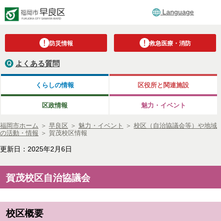
Language
防災情報
救急医療・消防
よくある質問
くらしの情報
区役所と関連施設
区政情報
魅力・イベント
福岡市ホーム
＞
早良区
＞
魅力・イベント
＞
校区（自治協議会等）や地域
の活動・情報
＞
賀茂校区情報
更新日：2025年2月6日
賀茂校区自治協議会
校区概要