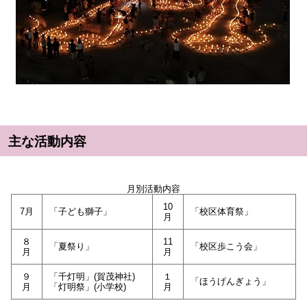
主な活動内容
月別活動内容
10
7月
「子ども獅子」
「校区体育祭」
月
８
11
「夏祭り」
「校区歩こう会」
月
月
９
「千灯明」(賀茂神社)
１
「ほうげんぎょう」
月
「灯明祭」(小学校)
月