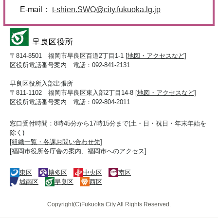
E-mail：
t-shien.SWO@city.fukuoka.lg.jp
〒814-8501 福岡市早良区百道2丁目1-1 [
地図・アクセスなど
]
区役所電話番号案内 電話：092-841-2131
早良区役所入部出張所
〒811-1102 福岡市早良区東入部2丁目14-8 [
地図・アクセスなど
]
区役所電話番号案内 電話：092-804-2011
窓口受付時間：8時45分から17時15分まで(土・日・祝日・年末年始を
除く)
[
組織一覧・各課お問い合わせ先
]
[
福岡市役所各庁舎の案内、福岡市へのアクセス
]
東区
博多区
中央区
南区
城南区
早良区
西区
Copyright(C)Fukuoka City.All Rights Reserved.