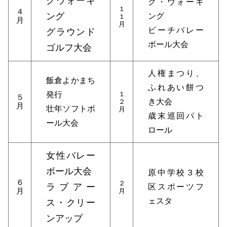
クウォーキ
ク・ウォーキ
１
４
ング
ング
１
月
月
ビーチバレー
グラウンド
ボール大会
ゴルフ大会
人権まつり、
飯倉よかまち
ふれあい餅つ
発行
１
５
き大会
２
月
壮年ソフトボ
月
歳末巡回パト
ール大会
ロール
女性バレー
ボール大会
原中学校３校
６
２
ラブアー
区スポーツフ
月
月
ェスタ
ス・クリー
ンアップ