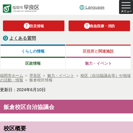
Language
防災情報
救急医療・消防
よくある質問
くらしの情報
区役所と関連施設
区政情報
魅力・イベント
福岡市ホーム
＞
早良区
＞
魅力・イベント
＞
校区（自治協議会等）や地域
の活動・情報
＞
飯倉校区情報
更新日：2024年6月10日
飯倉校区自治協議会
校区概要