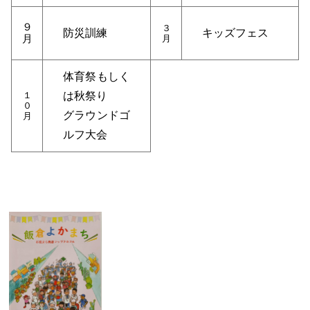
９
３
防災訓練
キッズフェス
月
月
体育祭もしく
１
は秋祭り
０
グラウンドゴ
月
ルフ大会