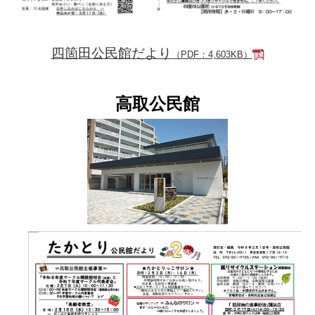
四箇田公民館だより
（PDF：4,603KB）
高取公民館