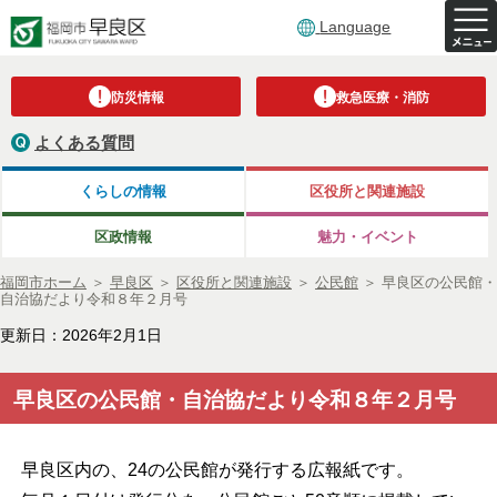
Language
防災情報
救急医療・消防
よくある質問
くらしの情報
区役所と関連施設
区政情報
魅力・イベント
福岡市ホーム
＞
早良区
＞
区役所と関連施設
＞
公民館
＞
早良区の公民館・
自治協だより令和８年２月号
更新日：2026年2月1日
早良区の公民館・自治協だより令和８年２月号
早良区内の、24の公民館が発行する広報紙です。