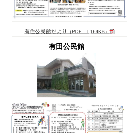
有住公民館だより
（PDF：1,164KB）
有田公民館