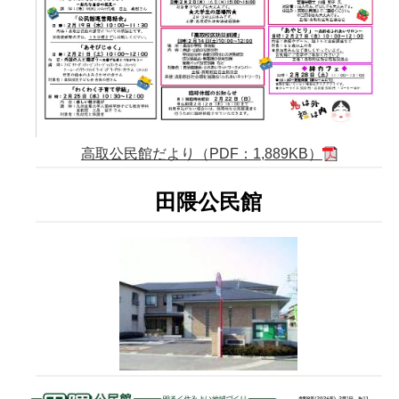
高取公民館だより（PDF：1,889KB）
田隈公民館