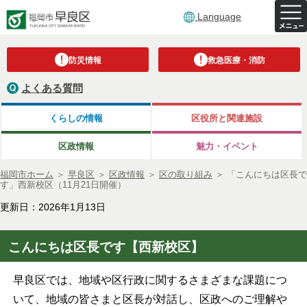
Language
防災情報
救急医療・消防
よくある質問
くらしの情報
区役所と関連施設
区政情報
魅力・イベント
福岡市ホーム
＞
早良区
＞
区政情報
＞
区の取り組み
＞
「こんにちは区長で
す」西新校区（11月21日開催）
更新日：2026年1月13日
こんにちは区長です【西新校区】
早良区では、地域や区行政に関するさまざまな課題につ
いて、地域の皆さまと区長が対話し、区政へのご理解や