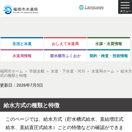
Language
生活と水道
おしえて水道局
水源・水質情報
水道局情報
節水都市ふくおか
契約・検査・技術情報
福岡市ホーム
＞
市政全般
＞
水道・下水道・河川
＞
水道局ホーム
＞
給水方
式の種類と特徴
更新日：2026年7月3日
給水方式の種類と特徴
このページでは、給水方式（貯水槽式給水、直結増圧式
給水、直結直圧式給水）ごとの特徴などの確認ができま