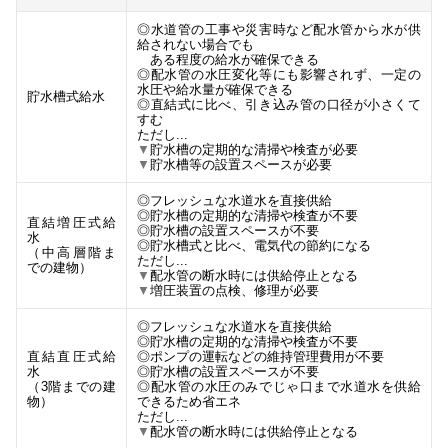
◎水道管の工事や災害時など配水管から水が供
給されない場合でも
ある程度の給水が確保できる
◎配水管の水圧変化等にも影響されず、一定の
水圧や給水量が確保できる
貯水槽式給水
◎
直結式に比べ、引き込み管の口径が小さくて
すむ
ただし...
▼
貯水槽の定期的な清掃や検査が必要
▼
貯水槽等の設置スペースが必要
◎フレッシュな水道水を直接供給
◎貯水槽の定期的な清掃や検査が不要
直結増圧式給
◎貯水槽の設置スペースが不要
水
◎貯水槽式と比べ、電気代の節約になる
（中高層階ま
ただし...
での建物）
▼
配水管の断水時には供給停止となる
▼
増圧装置の点検、修理が必要
◎フレッシュな水道水を直接供給
◎貯水槽の定期的な清掃や検査が不要
直結直圧式給
◎ポンプの運転などの維持管理費用が不要
水
◎貯水槽の設置スペースが不要
（3階までの建
◎配水管の水圧のみでじゃ口まで水道水を供給
物）
できるため省エネ
ただし...
▼
配水管の断水時には供給停止となる