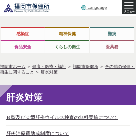
Language
感染症
精神保健
難病
食品安全
くらしの衛生
医薬務
福岡市ホーム
＞
健康・医療・福祉
＞
福岡市保健所
＞
その他の保健・
衛生に関すること
＞
肝炎対策
肝炎対策
Ｂ型及びＣ型肝炎ウイルス検査の無料実施について
肝炎治療費助成制度について