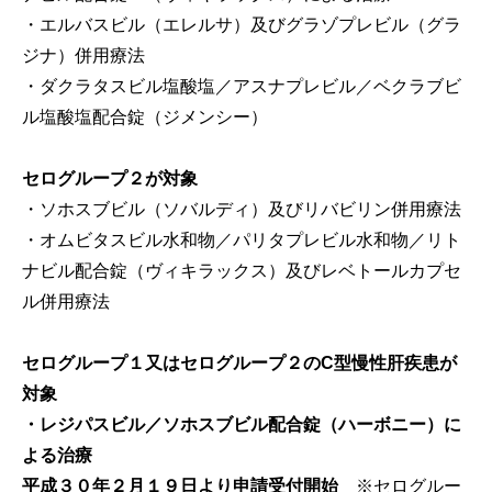
・エルバスビル（エレルサ）及びグラゾプレビル（グラ
ジナ）併用療法
・ダクラタスビル塩酸塩／アスナプレビル／ベクラブビ
ル塩酸塩配合錠（ジメンシー）
セログループ２が対象
・ソホスブビル（ソバルディ）及びリバビリン併用療法
・オムビタスビル水和物／パリタプレビル水和物／リト
ナビル配合錠（ヴィキラックス）及びレベトールカプセ
ル併用療法
セログループ１
又は
セログループ２のC型慢性肝疾患が
対象
・レジパスビル／ソホスブビル配合錠（ハーボニー）に
よる治療
平成３０年２月１９日より申請受付開始
※セログルー