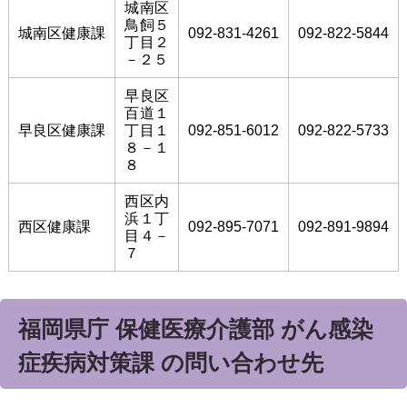
城南区
鳥飼５
城南区健康課
092-831-4261
092-822-5844
丁目２
－２５
早良区
百道１
早良区健康課
丁目１
092-851-6012
092-822-5733
８－１
８
西区内
浜１丁
西区健康課
092-895-7071
092-891-9894
目４－
７
福岡県庁 保健医療介護部 がん感染
症疾病対策課 の問い合わせ先