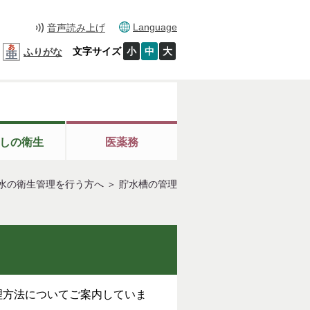
Language
音声読み上げ
文字サイズ
小
中
大
ふりがな
しの衛生
医薬務
水の衛生管理を行う方へ
＞
貯水槽の管理
理方法についてご案内していま