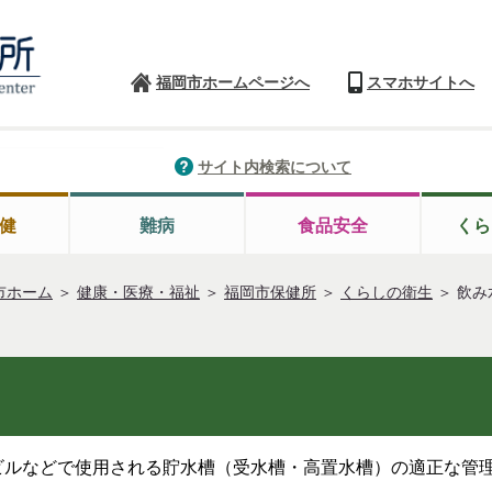
福岡市ホームページへ
スマホサイトへ
サイト内検索について
健
難病
食品安全
くら
市ホーム
＞
健康・医療・福祉
＞
福岡市保健所
＞
くらしの衛生
＞
飲み
ビルなどで使用される貯水槽（受水槽・高置水槽）の適正な管