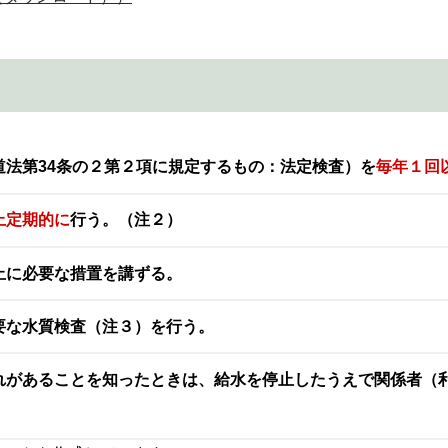
道法第34条の２第２項に規定するもの：法定検査）を
毎年１回
上
定期的に
行う。（注２）
止に必要な措置を講ずる。
要な水質検査（注３）を行う。
れがあることを知ったときは、給水を停止したうえで関係者（