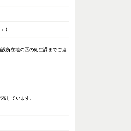
て
」）
施設所在地の区の衛生課までご連
配布しています。