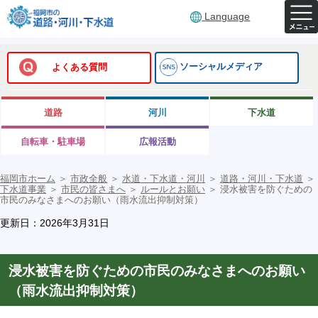
Language
ソーシャルメディア
よくある質問
道路
河川
下水道
自転車・駐車場
広報活動
福岡市ホーム
＞
市政全般
＞
水道・下水道・河川
＞
道路・河川・下水道
＞
下水道事業
＞
市民の皆さまへ
＞
ルールとお願い
＞
浸水被害を防ぐための
市民のみなさまへのお願い（雨水流出抑制対策）
更新日：2026年3月31日
浸水被害を防ぐための市民のみなさまへのお願い
（雨水流出抑制対策）