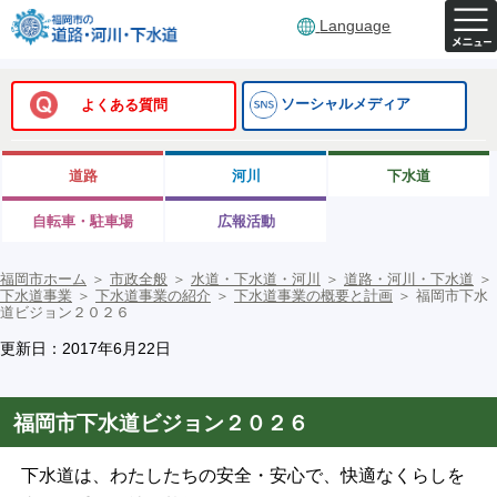
Language
ソーシャルメディア
よくある質問
道路
河川
下水道
自転車・駐車場
広報活動
福岡市ホーム
＞
市政全般
＞
水道・下水道・河川
＞
道路・河川・下水道
＞
下水道事業
＞
下水道事業の紹介
＞
下水道事業の概要と計画
＞
福岡市下水
道ビジョン２０２６
更新日：2017年6月22日
福岡市下水道ビジョン２０２６
下水道は、わたしたちの安全・安心で、快適なくらしを