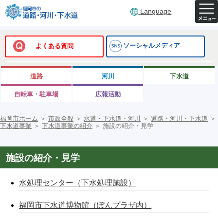
Language
ソーシャルメディア
よくある質問
道路
河川
下水道
自転車・駐車場
広報活動
福岡市ホーム
＞
市政全般
＞
水道・下水道・河川
＞
道路・河川・下水道
＞
下水道事業
＞
下水道事業の紹介
＞
施設の紹介・見学
施設の紹介・見学
水処理センター（下水処理施設）
福岡市下水道博物館（ぽんプラザ内）