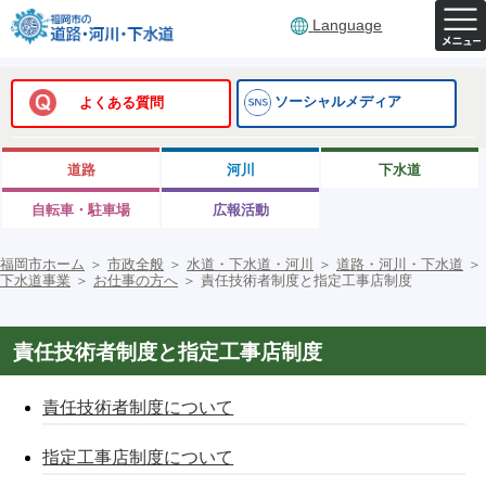
Language
ソーシャルメディア
よくある質問
道路
河川
下水道
自転車・駐車場
広報活動
福岡市ホーム
＞
市政全般
＞
水道・下水道・河川
＞
道路・河川・下水道
＞
下水道事業
＞
お仕事の方へ
＞
責任技術者制度と指定工事店制度
責任技術者制度と指定工事店制度
責任技術者制度について
指定工事店制度について