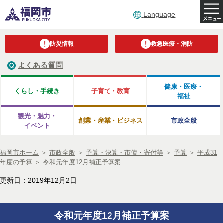
Language
防災情報
救急医療・消防
よくある質問
健康・医療・
くらし・手続き
子育て・教育
福祉
観光・魅力・
創業・産業・ビジネス
市政全般
イベント
福岡市ホーム
＞
市政全般
＞
予算・決算・市債・寄付等
＞
予算
＞
平成31
年度の予算
＞
令和元年度12月補正予算案
更新日：2019年12月2日
令和元年度12月補正予算案