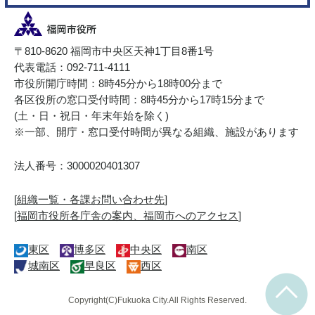
〒810-8620 福岡市中央区天神1丁目8番1号
代表電話：092-711-4111
市役所開庁時間：8時45分から18時00分まで
各区役所の窓口受付時間：8時45分から17時15分まで
(土・日・祝日・年末年始を除く)
※一部、開庁・窓口受付時間が異なる組織、施設があります
法人番号：3000020401307
[
組織一覧・各課お問い合わせ先
]
[
福岡市役所各庁舎の案内、福岡市へのアクセス
]
東区
博多区
中央区
南区
城南区
早良区
西区
Copyright(C)Fukuoka City.All Rights Reserved.