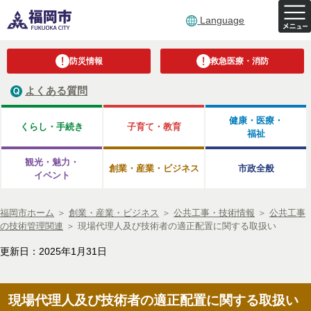
Language
防災情報
救急医療・消防
よくある質問
健康・医療・
くらし・手続き
子育て・教育
福祉
観光・魅力・
創業・産業・ビジネス
市政全般
イベント
福岡市ホーム
＞
創業・産業・ビジネス
＞
公共工事・技術情報
＞
公共工事
の技術管理関連
＞
現場代理人及び技術者の適正配置に関する取扱い
更新日：2025年1月31日
現場代理人及び技術者の適正配置に関する取扱い