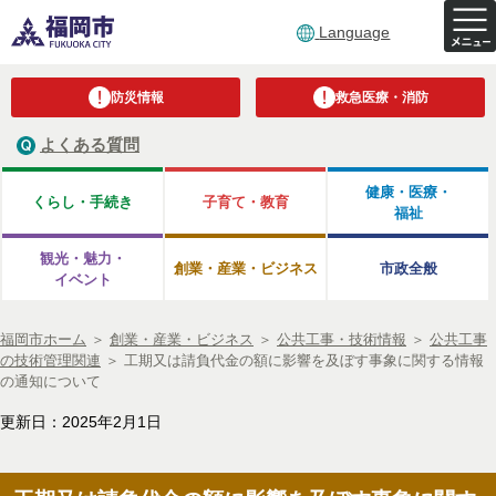
Language
防災情報
救急医療・消防
よくある質問
健康・医療・
くらし・手続き
子育て・教育
福祉
観光・魅力・
創業・産業・ビジネス
市政全般
イベント
福岡市ホーム
＞
創業・産業・ビジネス
＞
公共工事・技術情報
＞
公共工事
の技術管理関連
＞
工期又は請負代金の額に影響を及ぼす事象に関する情報
の通知について
更新日：2025年2月1日